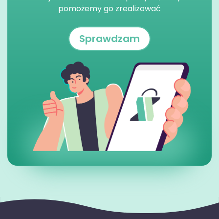
pomożemy go zrealizować
Sprawdzam