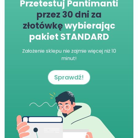
Przetestuj Pantimanti
przez 30 dni za
złotówkę
wybierając
pakiet STANDARD
Założenie sklepu nie zajmie więcej niż 10
minut!
Sprawdź!